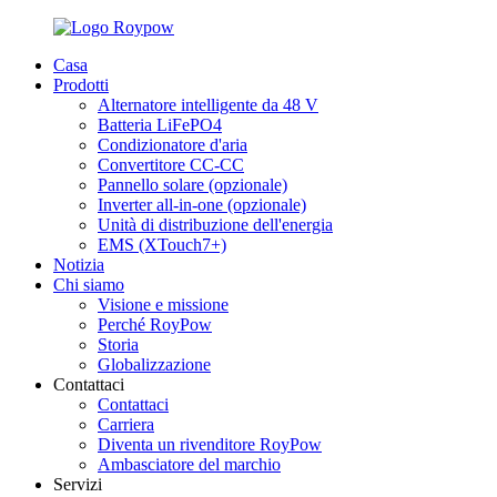
Casa
Prodotti
Alternatore intelligente da 48 V
Batteria LiFePO4
Condizionatore d'aria
Convertitore CC-CC
Pannello solare (opzionale)
Inverter all-in-one (opzionale)
Unità di distribuzione dell'energia
EMS (XTouch7+)
Notizia
Chi siamo
Visione e missione
Perché RoyPow
Storia
Globalizzazione
Contattaci
Contattaci
Carriera
Diventa un rivenditore RoyPow
Ambasciatore del marchio
Servizi