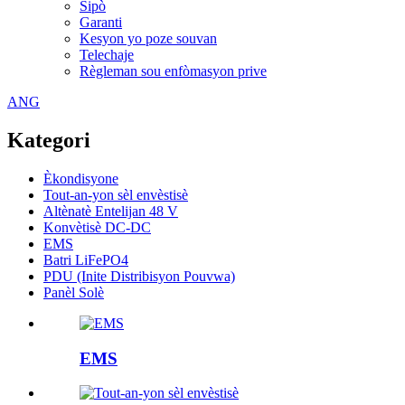
Sipò
Garanti
Kesyon yo poze souvan
Telechaje
Règleman sou enfòmasyon prive
ANG
Kategori
Èkondisyone
Tout-an-yon sèl envèstisè
Altènatè Entelijan 48 V
Konvètisè DC-DC
EMS
Batri LiFePO4
PDU (Inite Distribisyon Pouvwa)
Panèl Solè
EMS