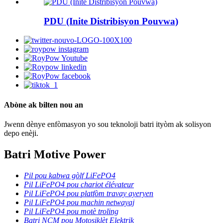
PDU (Inite Distribisyon Pouvwa)
Abòne ak bilten nou an
Jwenn dènye enfòmasyon yo sou teknoloji batri ityòm ak solisyon
depo enèji.
Batri Motive Power
Pil pou kabwa gòlf LiFePO4
Pil LiFePO4 pou chariot élévateur
Pil LiFePO4 pou platfòm travay ayeryen
Pil LiFePO4 pou machin netwayaj
Pil LiFePO4 pou motè troling
Batri NCM pou Motosiklèt Elektrik