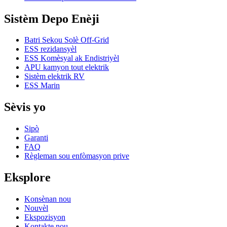
Sistèm Depo Enèji
Batri Sekou Solè Off-Grid
ESS rezidansyèl
ESS Komèsyal ak Endistriyèl
APU kamyon tout elektrik
Sistèm elektrik RV
ESS Marin
Sèvis yo
Sipò
Garanti
FAQ
Règleman sou enfòmasyon prive
Eksplore
Konsènan nou
Nouvèl
Ekspozisyon
Kontakte nou