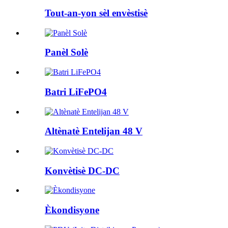
Tout-an-yon sèl envèstisè
Panèl Solè
Batri LiFePO4
Altènatè Entelijan 48 V
Konvètisè DC-DC
Èkondisyone