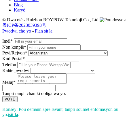
Blog
Karyè
© Dwa otè - Huizhou ROYPOW Teknoloji Co., Ltd.
粤ICP备2023039393号
Pwodwi cho yo
-
Plan sit la
Imèl*
Non konplè*
Peyi/Rejyon*
Kòd Postal*
Telefòn
Kalite pwodwi
Mesaj*
Tanpri ranpli chan ki obligatwa yo.
VOYE
Konsèy: Pou demann apre lavant, tanpri soumèt enfòmasyon ou
yo.
isit la
.