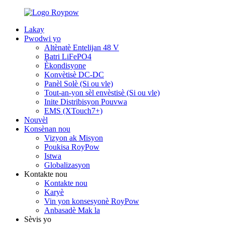
Lakay
Pwodwi yo
Altènatè Entelijan 48 V
Batri LiFePO4
Èkondisyone
Konvètisè DC-DC
Panèl Solè (Si ou vle)
Tout-an-yon sèl envèstisè (Si ou vle)
Inite Distribisyon Pouvwa
EMS (XTouch7+)
Nouvèl
Konsènan nou
Vizyon ak Misyon
Poukisa RoyPow
Istwa
Globalizasyon
Kontakte nou
Kontakte nou
Karyè
Vin yon konsesyonè RoyPow
Anbasadè Mak la
Sèvis yo