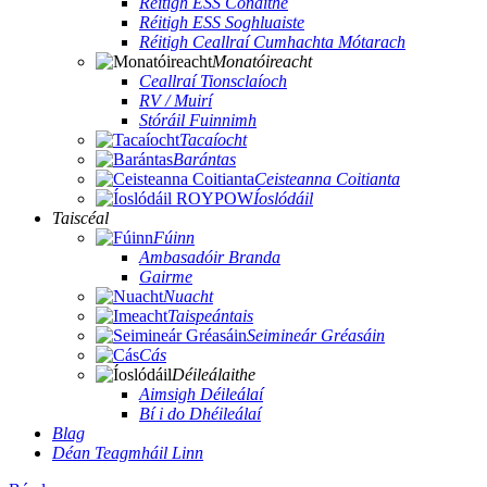
Réitigh ESS Cónaithe
Réitigh ESS Soghluaiste
Réitigh Ceallraí Cumhachta Mótarach
Monatóireacht
Ceallraí Tionsclaíoch
RV / Muirí
Stóráil Fuinnimh
Tacaíocht
Barántas
Ceisteanna Coitianta
Íoslódáil
Taiscéal
Fúinn
Ambasadóir Branda
Gairme
Nuacht
Taispeántais
Seimineár Gréasáin
Cás
Déileálaithe
Aimsigh Déileálaí
Bí i do Dhéileálaí
Blag
Déan Teagmháil Linn