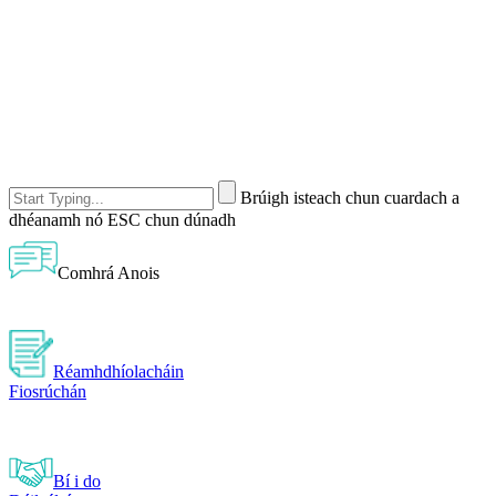
Brúigh isteach chun cuardach a
dhéanamh nó ESC chun dúnadh
Comhrá Anois
Réamhdhíolacháin
Fiosrúchán
Bí i do