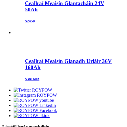
Ceallraí Meaisín Glantacháin 24V
50Ah
S2450
Ceallraí Meaisín Glanadh Urláir 36V
160Ah
S38160A
Liostáil lenár nuachtlitir