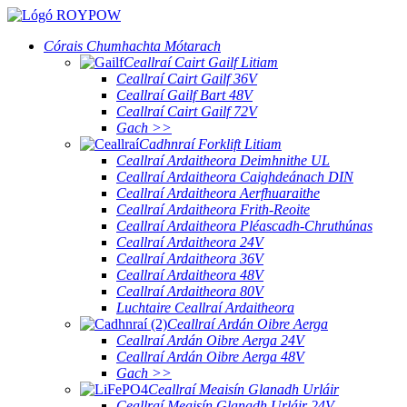
Córais Chumhachta Mótarach
Ceallraí Cairt Gailf Litiam
Ceallraí Cairt Gailf 36V
Ceallraí Gailf Bart 48V
Ceallraí Cairt Gailf 72V
Gach >>
Cadhnraí Forklift Litiam
Ceallraí Ardaitheora Deimhnithe UL
Ceallraí Ardaitheora Caighdeánach DIN
Ceallraí Ardaitheora Aerfhuaraithe
Ceallraí Ardaitheora Frith-Reoite
Ceallraí Ardaitheora Pléascadh-Chruthúnas
Ceallraí Ardaitheora 24V
Ceallraí Ardaitheora 36V
Ceallraí Ardaitheora 48V
Ceallraí Ardaitheora 80V
Luchtaire Ceallraí Ardaitheora
Ceallraí Ardán Oibre Aerga
Ceallraí Ardán Oibre Aerga 24V
Ceallraí Ardán Oibre Aerga 48V
Gach >>
Ceallraí Meaisín Glanadh Urláir
Ceallraí Meaisín Glanadh Urláir 24V