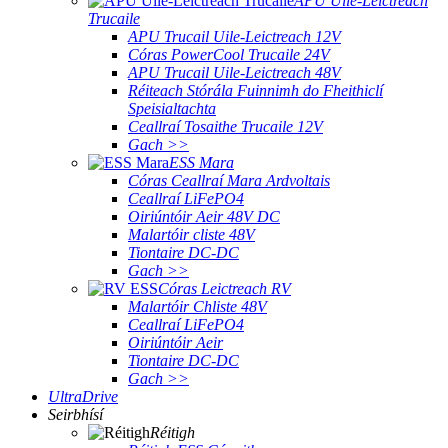
APU Uile-Leictreach
Trucaile
APU Trucail Uile-Leictreach 12V
Córas PowerCool Trucaile 24V
APU Trucail Uile-Leictreach 48V
Réiteach Stórála Fuinnimh do Fheithiclí
Speisialtachta
Ceallraí Tosaithe Trucaile 12V
Gach >>
ESS Mara
Córas Ceallraí Mara Ardvoltais
Ceallraí LiFePO4
Oiriúntóir Aeir 48V DC
Malartóir cliste 48V
Tiontaire DC-DC
Gach >>
Córas Leictreach RV
Malartóir Chliste 48V
Ceallraí LiFePO4
Oiriúntóir Aeir
Tiontaire DC-DC
Gach >>
UltraDrive
Seirbhísí
Réitigh