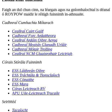
Faigh an dul chun cinn, na léargais agus na gníomhaíochtaí is déanaí
ó ROYPOW maidir le réitigh fuinnimh in-athnuaite.
Cadhnraí Cumhachta Mótarach
Ceallraí Cairt Gailf
Cadhnraí Forc Ardaitheora
Ceallraí Ardáin Oibre Aerga
Cadhnraí Meaisín Glanadh Urláir
Cadhnraí Mótair Trolling
Ceallraí NCM Gluaisrothair Leictrigh
Córais Stórála Fuinnimh
ESS Láithreán Oibre
ESS Tráchtála & Tionsclaíoch
ESS Cónaithe
ESS Mara
Córas Leictreach RV
APU Uile-Leictreach Trucaile
Seirbhísí
Tacaíocht