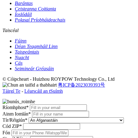
Barántas
Ceisteanna Coitianta
Íoslódáil
Polasaí Príobháideachais
Taiscéal
Fúinn
Déan Teagmháil Linn
Taispeántais
Nuacht
Cás
Seimineár Gréasáin
© Cóipcheart - Huizhou ROYPOW Technology Co., Ltd
粤ICP备2023039393号
Táirgí Te
-
Léarscáil an tSuímh
Ríomhphost*
Ainm Iomlán*
Tír/Réigiún*
Cód ZIP*
Fón