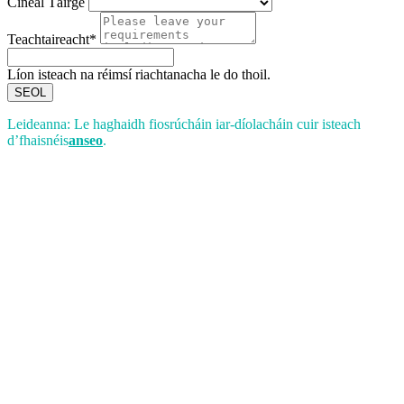
Cineál Táirge
Teachtaireacht*
Líon isteach na réimsí riachtanacha le do thoil.
SEOL
Leideanna: Le haghaidh fiosrúcháin iar-díolacháin cuir isteach
d’fhaisnéis
anseo
.