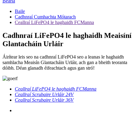
Béarla
Baile
Cadhnraí Cumhachta Mótarach
Ceallraí LiFePO4 le haghaidh FCManna
Cadhnraí LiFePO4 le haghaidh Meaisíní
Glantacháin Urláir
Áirítear leis seo na cadhnraí LiFePO4 seo a leanas le haghaidh
samhlacha Meaisín Glantacháin Urláir, ach gan a bheith teoranta
dóibh. Déan glanadh éifeachtach agus gan stró!
Ceallraí LiFePO4 le haghaidh FCManna
Ceallraí Scrubaire Urláir 24V
Ceallraí Scrubaire Urláir 36V