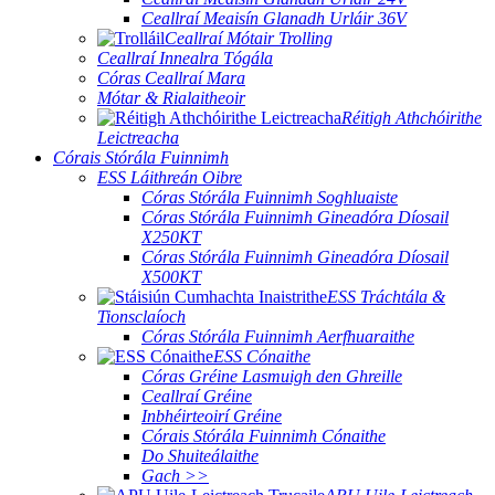
Ceallraí Meaisín Glanadh Urláir 36V
Ceallraí Mótair Trolling
Ceallraí Innealra Tógála
Córas Ceallraí Mara
Mótar & Rialaitheoir
Réitigh Athchóirithe
Leictreacha
Córais Stórála Fuinnimh
ESS Láithreán Oibre
Córas Stórála Fuinnimh Soghluaiste
Córas Stórála Fuinnimh Gineadóra Díosail
X250KT
Córas Stórála Fuinnimh Gineadóra Díosail
X500KT
ESS Tráchtála &
Tionsclaíoch
Córas Stórála Fuinnimh Aerfhuaraithe
ESS Cónaithe
Córas Gréine Lasmuigh den Ghreille
Ceallraí Gréine
Inbhéirteoirí Gréine
Córais Stórála Fuinnimh Cónaithe
Do Shuiteálaithe
Gach >>