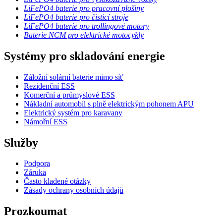
LiFePO4 baterie pro pracovní plošiny
LiFePO4 baterie pro čisticí stroje
LiFePO4 baterie pro trollingové motory
Baterie NCM pro elektrické motocykly
Systémy pro skladování energie
Záložní solární baterie mimo síť
Rezidenční ESS
Komerční a průmyslové ESS
Nákladní automobil s plně elektrickým pohonem APU
Elektrický systém pro karavany
Námořní ESS
Služby
Podpora
Záruka
Často kladené otázky
Zásady ochrany osobních údajů
Prozkoumat