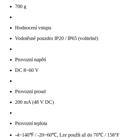
700 g
Hodnocení vstupu
Vodotěsné pouzdro IP20 / IP65 (volitelné)
Provozní napětí
DC 8~60 V
Provozní proud
200 mA (48 V DC)
Provozní teplota
-4~140℉ / -20~60℃, Lze použít až do 70℃ / 158°F