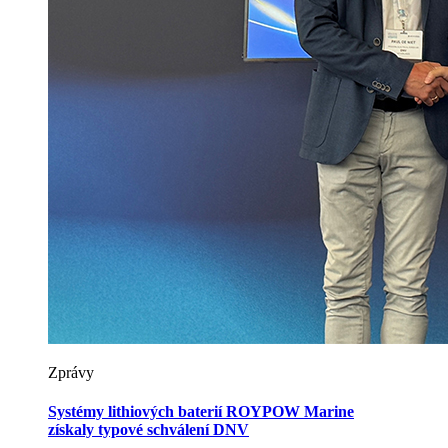
Zprávy
Systémy lithiových baterií ROYPOW Marine
získaly typové schválení DNV