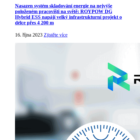
Nasazen systém skladování energie na nejvýše
položeném pracovišti na světě: ROYPOW DG
Hybrid ESS napájí velký infrastrukturní projekt o
délce přes 4 200 m
16. října 2023
Zjistěte více