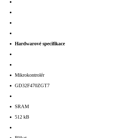
Hardwarové specifikace
Mikrokontrolér
GD32F470ZGT7
SRAM
512 kB
Blikat