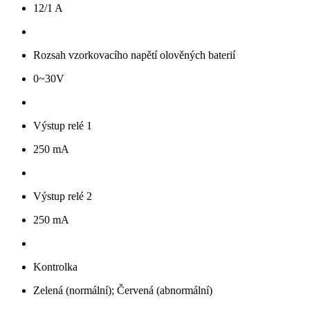
12/1 A
Rozsah vzorkovacího napětí olověných baterií
0~30V
Výstup relé 1
250 mA
Výstup relé 2
250 mA
Kontrolka
Zelená (normální); Červená (abnormální)