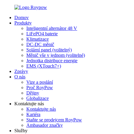
Domov
Produkty
Inteligentní alternátor 48 V
LiFePO4 baterie
Klimatizace
DC-DC měnič
Solární panel (volitelný)
Měnič vše v jednom (volitelné)
Jednotka distribuce energie
EMS (XTouch7+)
Zprávy
O nás
Vize a poslání
Proč RoyPow
Dějiny
Globalizace
Kontaktujte nás
Kontaktujte nás
Kariéra
Staňte se prodejcem RoyPow
Ambasador značky
Služby