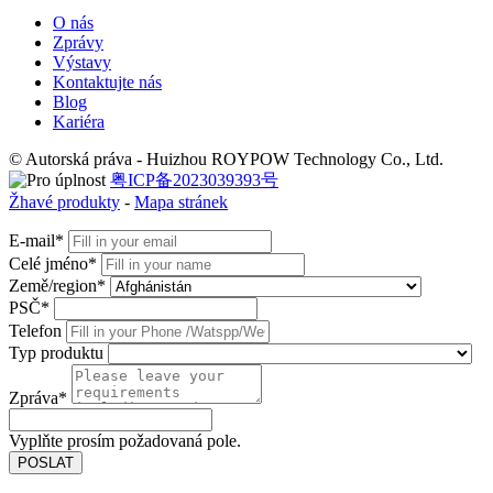
O nás
Zprávy
Výstavy
Kontaktujte nás
Blog
Kariéra
© Autorská práva - Huizhou ROYPOW Technology Co., Ltd.
粤ICP备2023039393号
Žhavé produkty
-
Mapa stránek
E-mail*
Celé jméno*
Země/region*
PSČ*
Telefon
Typ produktu
Zpráva*
Vyplňte prosím požadovaná pole.
POSLAT